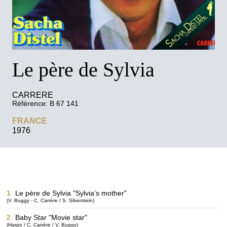
FRENCH VERSION
FACEBOOK
Le père de Sylvia
YOUTUBE
PROFESIONAL CONTACT
CARRERE
Référence: B 67 141
FRANCE
1976
1
Le père de Sylvia "Sylvia’s mother"
(V. Buggy - C. Carrère / S. Silverstein)
2
Baby Star "Movie star"
(Harpo / C. Carrère / V. Buggy)