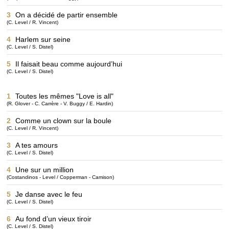
3
On a décidé de partir ensemble
(C. Level / R. Vincent)
4
Harlem sur seine
(C. Level / S. Distel)
5
Il faisait beau comme aujourd’hui
(C. Level / S. Distel)
1
Toutes les mêmes "Love is all"
(R. Glover - C. Carrère - V. Buggy / E. Hardin)
2
Comme un clown sur la boule
(C. Level / R. Vincent)
3
A tes amours
(C. Level / S. Distel)
4
Une sur un million
(Costandinos - Level / Copperman - Camison)
5
Je danse avec le feu
(C. Level / S. Distel)
6
Au fond d’un vieux tiroir
(C. Level / S. Distel)