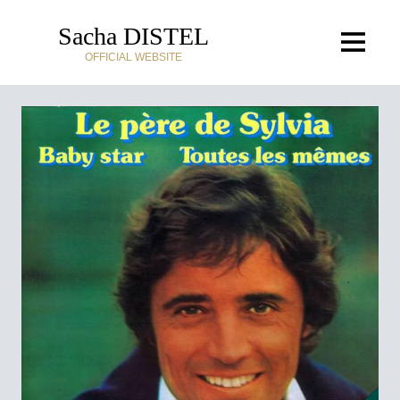
Sacha DISTEL
OFFICIAL WEBSITE
HOME
DISCOGRAPHY
BIOGRAPHY
MEDIA
NEWS
JAZZMAN
SINGER
CROONER
COMPOSER
ENTERTAINER
TELEVISION PERSONALITY