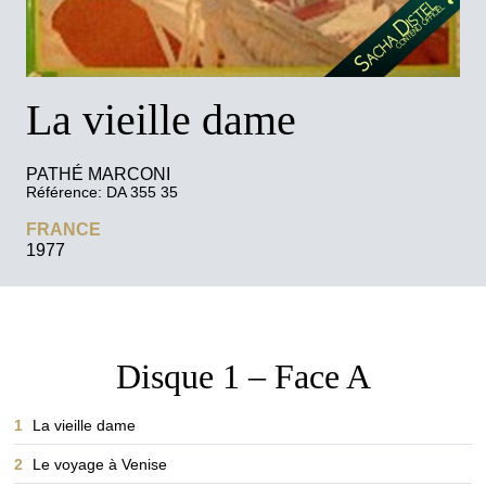
VERSION ANGLAISE
FACEBOOK
La vieille dame
YOUTUBE
PATHÉ MARCONI
CONTACT PROFESSIONNEL
Référence: DA 355 35
FRANCE
1977
Disque 1 – Face A
1
La vieille dame
2
Le voyage à Venise