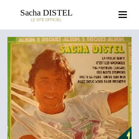
Sacha DISTEL
LE SITE OFFICIEL
ACCUEIL
DISCOGRAPHIE
BIOGRAPHIE
MÉDIAS
ACTUALITÉS
LE JAZZMAN
LE CHANTEUR
LE CROONER
LE COMPOSITEUR
LE SHOWMAN
L'HOMME DE TÉLÉ