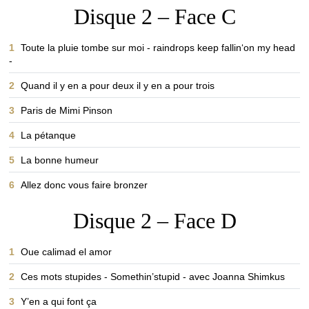
Disque 2 – Face C
1
Toute la pluie tombe sur moi - raindrops keep fallin‘on my head
-
2
Quand il y en a pour deux il y en a pour trois
3
Paris de Mimi Pinson
4
La pétanque
5
La bonne humeur
6
Allez donc vous faire bronzer
Disque 2 – Face D
1
Oue calimad el amor
2
Ces mots stupides - Somethin’stupid - avec Joanna Shimkus
3
Y’en a qui font ça